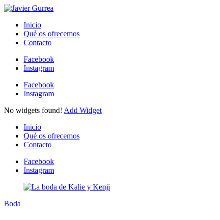
Skip
to
Javier
Inicio
content
Qué os ofrecemos
Gurrea
Contacto
Facebook
Instagram
Facebook
Instagram
Circular
No widgets found!
Add Widget
focus
Circular
focus
Circular
Inicio
focus
Qué os ofrecemos
Contacto
Facebook
Instagram
Circular
focus
Boda