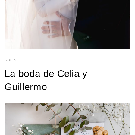
BODA
La boda de Celia y
26/02/2025
JAVIER
GURREA
Guillermo