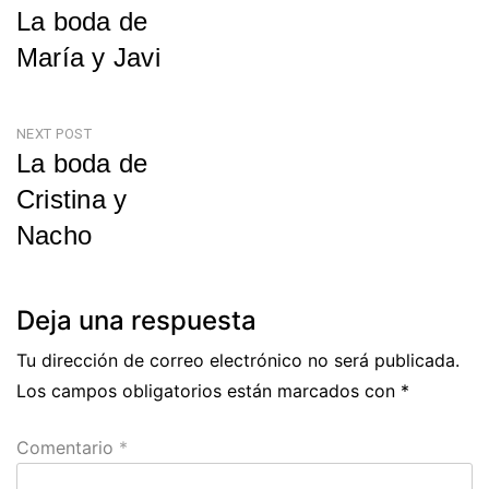
La boda de
de
María y Javi
entradas
Previous
Post
NEXT POST
La boda de
Cristina y
Nacho
Next
Post
Deja una respuesta
Tu dirección de correo electrónico no será publicada.
Los campos obligatorios están marcados con
*
Comentario
*