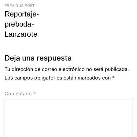
Navegación
PREVIOUS POST
Reportaje-
de
preboda-
entradas
Lanzarote
Previous
Post
Deja una respuesta
Tu dirección de correo electrónico no será publicada.
Los campos obligatorios están marcados con
*
Comentario
*