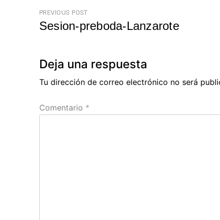
Navegación
PREVIOUS POST
Sesion-preboda-Lanzarote
de
Previous
entradas
Post
Deja una respuesta
Tu dirección de correo electrónico no será publi
Comentario
*